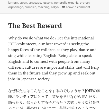
on
lantern
,
Japan
,
language
,
lessons
,
nonprofit
,
organic
,
orphan
,
on JOEE Pumpk
orphanage
,
pumpkin
,
teaching
,
Tokyo
Leave a comment
The Best Reward
Why do we do what we do? For the international
JOEE volunteers, our best reward is seeing the
happy faces of the children as they play, dance and
sing while learning English. Being able to speak
English and to connect with people from many
different cultures are important skills that will help
them in the future and they grow up and seek out
jobs in Japanese society.
なぜ私たちはこんなことをするのでしょうか？JOEEの国
際ボランティアにとって、英語を学びながら遊んだり、
踊ったり、歌ったりする子どもたちの嬉しそうな顔を見
ることが一番のやりがいです。英語が話せるようにな