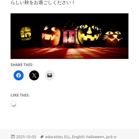
らしい秋をお過ごしください！
SHARE THIS:
LIKE THIS:
Loading…
Posted
Tags
2025-10-03
education
,
ELL
,
English
,
halloween
,
jack-o-