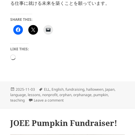
る仕事に就ける未来を築くことを願っています。
SHARE THIS:
LIKE THIS:
Loading…
Posted
Tags
2025-11-03
ELL
,
English
,
fundraising
,
halloween
,
Japan
,
on
language
,
lessons
,
nonprofit
,
orphan
,
orphanage
,
pumpkin
,
on Jack-o-Lantern Joy – ジャック・オ
teaching
Leave a comment
JOEE Pumpkin Fundraiser!