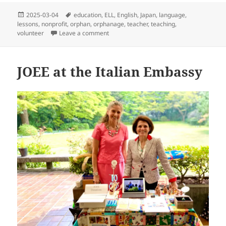
Posted
Tags
2025-03-04
education
,
ELL
,
English
,
Japan
,
language
,
on
lessons
,
nonprofit
,
orphan
,
orphanage
,
teacher
,
teaching
,
on The Best Reward
volunteer
Leave a comment
JOEE at the Italian Embassy