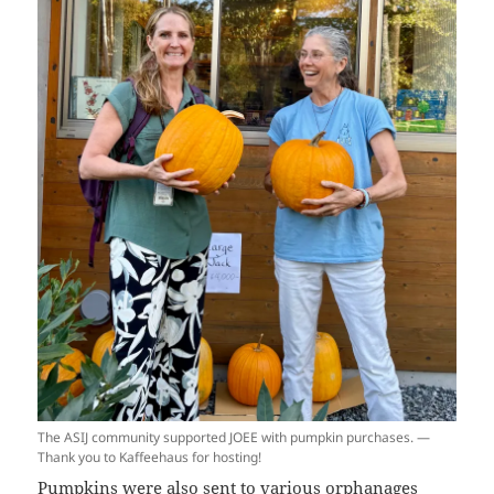
The ASIJ community supported JOEE with pumpkin purchases. —
Thank you to Kaffeehaus for hosting!
Pumpkins were also sent to various orphanages