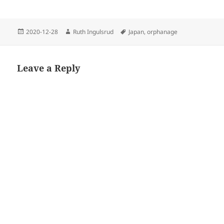
Posted
Author
Tags
2020-12-28
Ruth Ingulsrud
Japan
,
orphanage
on
Leave a Reply