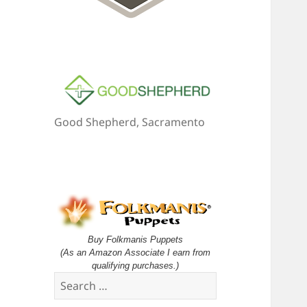
Good Shepherd, Sacramento
Buy Folkmanis Puppets
(As an Amazon Associate I earn from
qualifying purchases.)
Search
for: