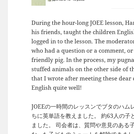
During the hour-long JOEE lesson, Ham
his friends, taught the children Engl
logged in to the lesson. The moderat
who had a question or a comment, or ju
friendly pig. In the process, my pugn
stuffed animals on the other side of t
that I wrote after meeting these dea
English quite well!
JOEEの一時間のレッスンでブタのハ
ちに英単語を教えました。 約63人の
ました。 司会者は、質問や意見のある