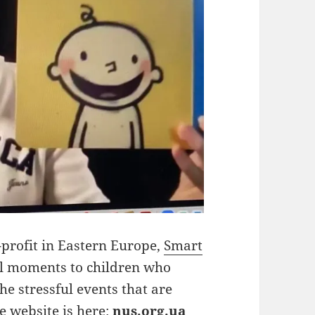
-profit in Eastern Europe,
Smart
nal moments to children who
he stressful events that are
e website is here:
nus.org.ua