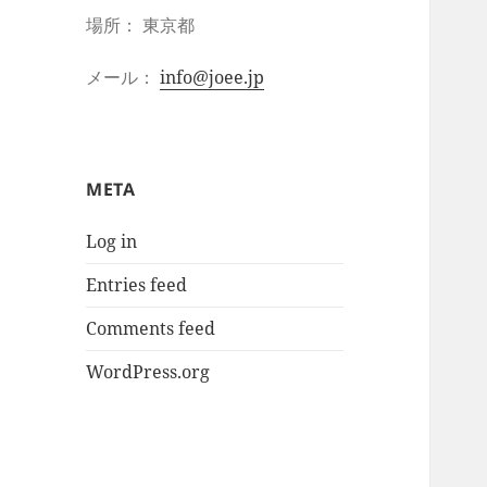
場所： 東京都
メール：
info@joee.jp
META
Log in
Entries feed
Comments feed
WordPress.org