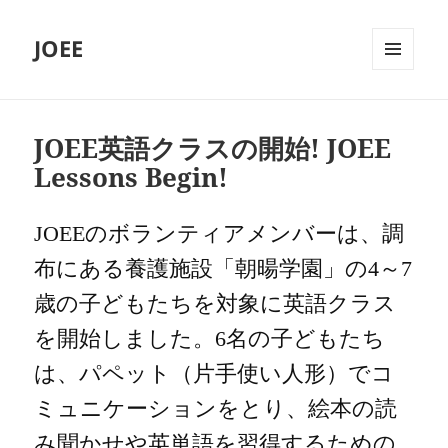
JOEE
MENU
AND
WIDGETS
JOEE英語クラスの開始! JOEE
Lessons Begin!
JOEE
のボランティアメンバーは、調
布にある養護施設「朝暘学園」の
4
～
7
歳の子どもたちを対象に英語クラス
を開始しました。
6
名の子どもたち
は、パペット（片手使い人形）でコ
ミュニケーションをとり、絵本の読
み聞かせや英単語を習得するための