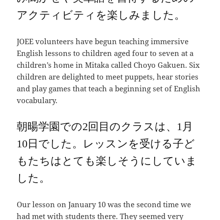
アクティビティを楽しみました。
JOEE volunteers have begun teaching immersive
English lessons to children aged four to seven at a
children’s home in Mitaka called Choyo Gakuen. Six
children are delighted to meet puppets, hear stories
and play games that teach a beginning set of English
vocabulary.
朝暘学園での
2
回目のクラスは、
1
月
10
日でした。レッスンを受ける子ど
もたちはとても楽しそうにしていま
した。
Our lesson on January 10 was the second time we
had met with students there. They seemed very